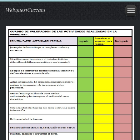
WebquestCuzzani