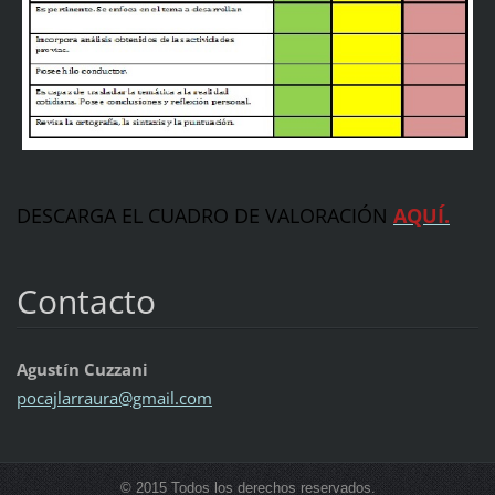
DESCARGA EL CUADRO DE VALORACIÓN
AQUÍ.
Contacto
Agustín Cuzzani
pocajlar
raura@gm
ail.com
© 2015 Todos los derechos reservados.